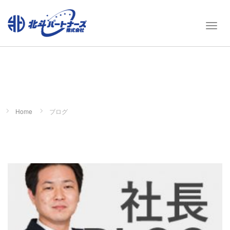
T
o
g
g
l
e
n
a
Home
ブログ
v
i
g
a
t
i
o
n