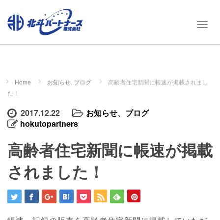
T
o
g
g
l
e
Home
お知らせ
,
ブログ
高齢者住宅新聞に帳速が掲載されまし
n
た！
a
v
2017.12.22
お知らせ
、
ブログ
i
hokutopartners
g
高齢者住宅新聞に帳速が掲載
a
t
されました！
i
o
n